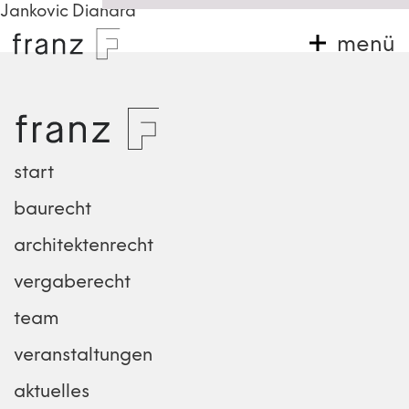
Zum
Jankovic Diandra
Inhalt
menü
springen
start
baurecht
architektenrecht
vergaberecht
team
veranstaltungen
aktuelles